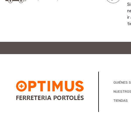
Si
n
ir
ti
QUIÉNES 
NUESTROS
TIENDAS