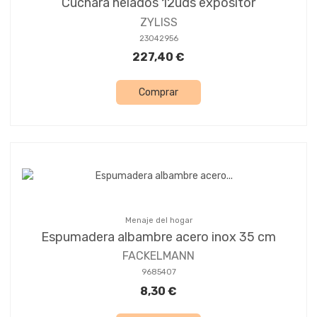
Cuchara helados 12uds expositor
ZYLISS
23042956
227,40 €
Comprar
Menaje del hogar
Espumadera albambre acero inox 35 cm
FACKELMANN
9685407
8,30 €