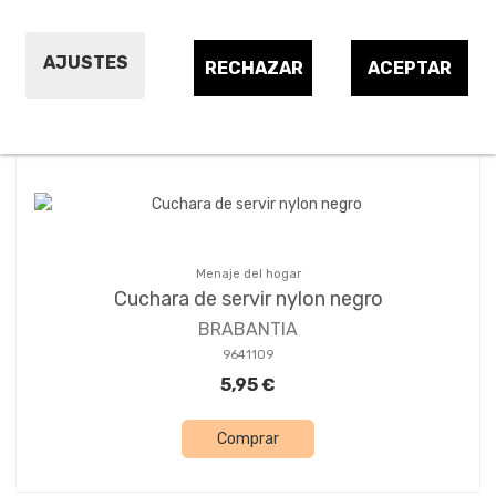
AJUSTES
RECHAZAR
ACEPTAR
Ordenar por:
24
1
2
3
Menaje del hogar
Cuchara de servir nylon negro
BRABANTIA
9641109
5,95 €
Comprar